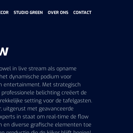
ECOR
STUDIO GREEN
OVER ONS
CONTACT
ow
zowel in live stream als opname
s het dynamische podium voor
 entertainment. Met strategisch
professionele belichting creëert de
rekkelijke setting voor de tafelgasten.
r, uitgerust met geavanceerde
experts in staat om real-time de flow
 en diverse grafische elementen toe
n productie die de kijker blijft boeien!