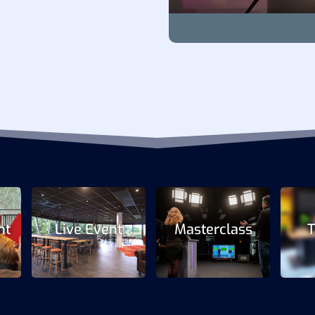
nt
Live Event
Masterclass
T