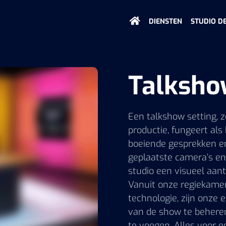
DIENSTEN
STUDIO D
Talksh
Een talkshow setting, 
productie, fungeert al
boeiende gesprekken en
geplaatste camera’s en 
studio een visueel aant
Vanuit onze regiekame
technologie, zijn onze 
van de show te beheren
te voegen. Alles voor ee