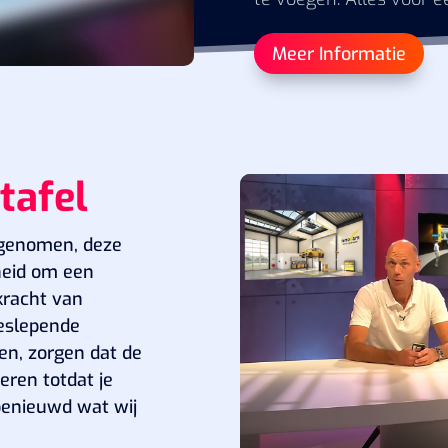
Meer Informatie
tafel
pgenomen, deze
heid om een
kracht van
eslepende
ren, zorgen dat de
teren totdat je
 benieuwd wat wij